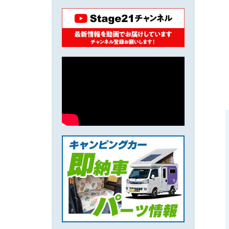
ルノー カングー用 車中泊キット
タウンエース用 パワーウィンド
ウ