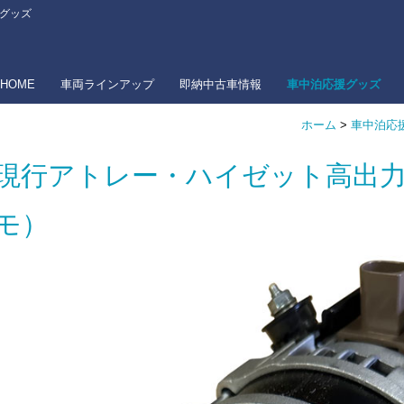
ーグッズ
HOME
車両ラインアップ
即納中古車情報
車中泊応援グッズ
ホーム
>
車中泊応
現行アトレー・ハイゼット高出
モ）