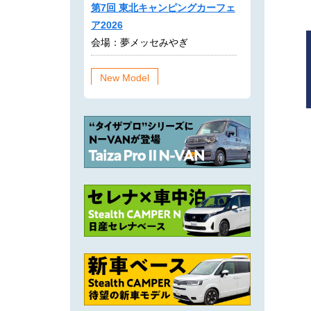
第7回 東北キャンピングカーフェ
ア2026
会場：夢メッセみやぎ
New Model
軽キャンピングカー
リゾートデュオ タイザ プロⅡ N-
VAN
コンパクトキャンピングカー
リゾートデュオ ステルスキャン
パー N
New Goods
タウンエース用 サイドベンチレ
ーター