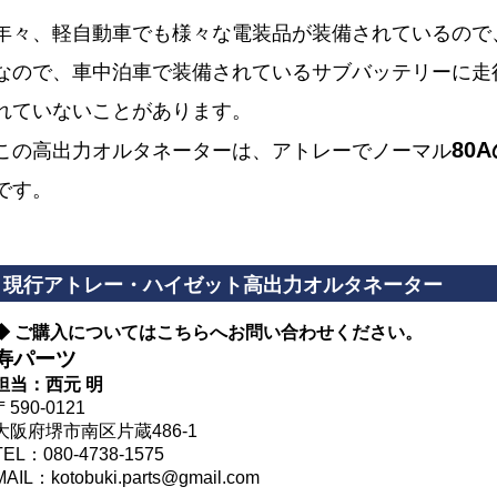
年々、軽自動車でも様々な電装品が装備されているので
なので、車中泊車で装備されているサブバッテリーに走
れていないことがあります。
80
この高出力オルタネーターは、アトレーでノーマル
です。
現行アトレー・ハイゼット高出力オルタネーター
◆ ご購入についてはこちらへお問い合わせください。
寿パーツ
担当：西元 明
〒590-0121
大阪府堺市南区片蔵486-1
TEL：080-4738-1575
MAIL：kotobuki.parts@gmail.com