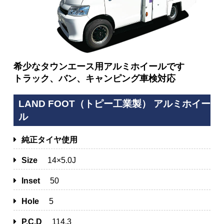
希少なタウンエース用アルミホイールです
トラック、バン、キャンピング車検対応
LAND FOOT（トピー工業製） アルミホイー
ル
純正タイヤ使用
Size
14×5.0J
Inset
50
Hole
5
P.C.D
114.3