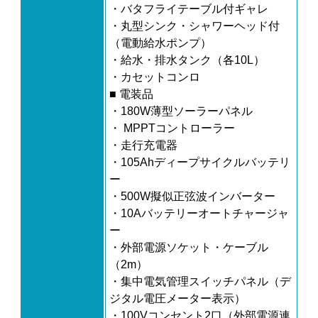
・バタフライテーブル付ギャレ
・丸型シンク・シャワーヘッド付
（電動給水ポンプ）
・給水・排水タンク（各10L）
・カセットコンロ
■ 電装品
・180W薄型ソーラーパネル
・ MPPTコントローラー
・走行充電器
・105Ahディープサイクルバッテリ
ー
・500W擬似正弦波インバーター
・10Aバッテリーオートチャージャ
ー
・外部電源ソケット・ケーブル
（2m）
・集中電気管理スイッチパネル（デ
ジタル電圧メーター表示）
・100Vコンセント2口（外部電源連