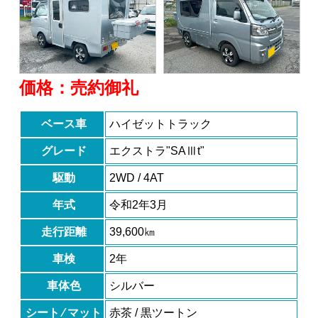
価格：売約御礼
ベース車
ハイゼットトラック
グレード
エクストラ"SAⅢt"
駆動
2WD / 4AT
年式
令和2年3月
走行距離
39,600㎞
車検
2年
車体色
シルバー
シート ⁄ マット
赤茶 / 黒ツートン